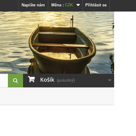
Napište nám
Měna :
CZK
Přihlásit se
Košík
(prázdný)