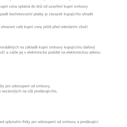
e kupní cena splatná do dnů od uzavření kupní smlouvy.
ípadě bezhotovostní platby je závazek kupujícího uhradit
t uhrazení celé kupní ceny ještě před odesláním zboží
b prováděných na základě kupní smlouvy kupujícímu daňový
ží a zašle jej v elektronické podobě na elektronickou adresu
ůty pro odstoupení od smlouvy,
u nezávislých na vůli prodávajícího,
ed uplynutím lhůty pro odstoupení od smlouvy a prodávající