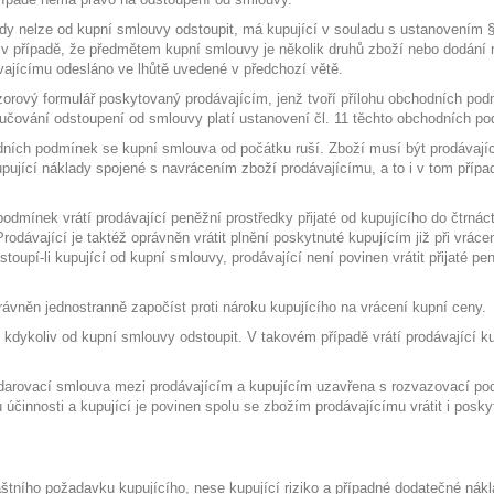
ad, kdy nelze od kupní smlouvy odstoupit, má kupující v souladu s ustanoven
mž v případě, že předmětem kupní smlouvy je několik druhů zboží nebo dodání n
ajícímu odesláno ve lhůtě uvedené v předchozí větě.
zorový formulář poskytovaný prodávajícím, jenž tvoří přílohu obchodních po
učování odstoupení od smlouvy platí ustanovení čl. 11 těchto obchodních p
odních podmínek se kupní smlouva od počátku ruší. Zboží musí být prodávají
kupující náklady spojené s navrácením zboží prodávajícímu, a to i v tom pří
odmínek vrátí prodávající peněžní prostředky přijaté od kupujícího do čtrnác
Prodávající je taktéž oprávněn vrátit plnění poskytnuté kupujícím již při vrá
oupí-li kupující od kupní smlouvy, prodávající není povinen vrátit přijaté pe
rávněn jednostranně započíst proti nároku kupujícího na vrácení kupní ceny.
n kdykoliv od kupní smlouvy odstoupit. V takovém případě vrátí prodávající 
e darovací smlouva mezi prodávajícím a kupujícím uzavřena s rozvazovací po
činnosti a kupující je povinen spolu se zbožím prodávajícímu vrátit i posky
áštního požadavku kupujícího, nese kupující riziko a případné dodatečné ná