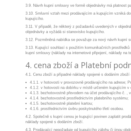
3.9. Návrh kupní smlouvy ve formě objednávky má platnost pa
3.10. Smluvní vztah mezi prodávajícím a kupujícím vzniká doru
kupujícího.
3.11. V případě, že některý z požadavků uvedených v objedn
objednávky a vyžádá si stanovisko kupujícího.
3.12. Pozměněná nabídka se považuje za nový návrh kupní sml
3.13. Kupující souhlasí s použitím komunikačních prostředků 
kupní smlouvy (náklady na internetové připojení, náklady na te
4. cena zboží a Platební pod
4.1. Cenu zboží a případné náklady spojené s dodáním zboží 
4.1.1. v hotovosti v provozovně prodávajícího na adrese;
4.1.2. v hotovosti na dobírku v místě určeném kupujícím v
4.1.3. bezhotovostně převodem na účet prodávajícího č. , v
4.1.4. bezhotovostně prostřednictvím platebního systému;
4.1.5. bezhotovostně platební kartou;
4.1.6. prostřednictvím úvěru poskytnutého třetí osobou.
4.2. Společně s kupní cenou je kupující povinen zaplatit pro
náklady spojené s dodáním zboží.
4.3. Prodávající nepožaduje od kupujícího zálohu či jinou ob