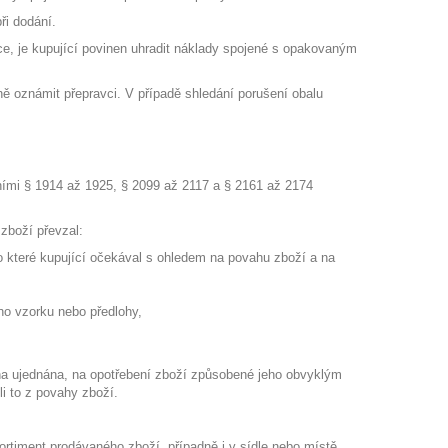
ři dodání.
e, je kupující povinen uhradit náklady spojené s opakovaným
eně oznámit přepravci. V případě shledání porušení obalu
ními § 1914 až 1925, § 2099 až 2117 a § 2161 až 2174
zboží převzal:
ebo které kupující očekával s ohledem na povahu zboží a na
ho vzorku nebo předlohy,
ena ujednána, na opotřebení zboží způsobené jeho obvyklým
i to z povahy zboží.
sortiment prodávaného zboží, případně i v sídle nebo místě