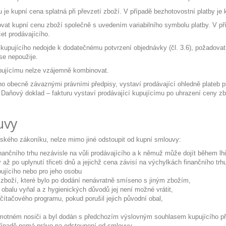
ku je kupní cena splatná při převzetí zboží. V případě bezhotovostní platby j
zovat kupní cenu zboží společně s uvedením variabilního symbolu platby. V př
et prodávajícího.
y kupujícího nedojde k dodatečnému potvrzení objednávky (čl. 3.6), požadova
se nepoužije.
upujícímu nelze vzájemně kombinovat.
oveno obecně závaznými právními předpisy, vystaví prodávající ohledně plate
 Daňový doklad – fakturu vystaví prodávající kupujícímu po uhrazení ceny zbo
uvy
nského zákoníku, nelze mimo jiné odstoupit od kupní smlouvy:
inančního trhu nezávisle na vůli prodávajícího a k němuž může dojít během lh
až po uplynutí třiceti dnů a jejichž cena závisí na výchylkách finančního trh
pujícího nebo pro jeho osobu
i zboží, které bylo po dodání nenávratně smíseno s jiným zbožím,
 obalu vyňal a z hygienických důvodů jej není možné vrátit,
ítačového programu, pokud porušil jejich původní obal,
hmotném nosiči a byl dodán s předchozím výslovným souhlasem kupujícího př
řípadě nemá právo na odstoupení od smlouvy.