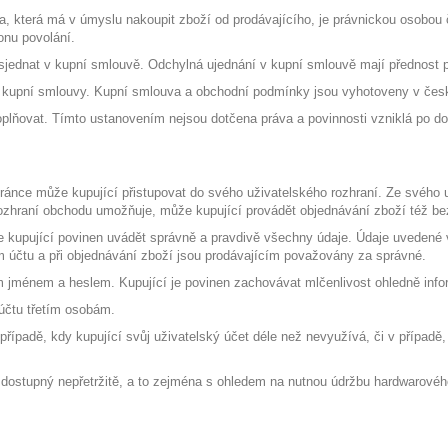
a, která má v úmyslu nakoupit zboží od prodávajícího, je právnickou osobou č
onu povolání.
sjednat v kupní smlouvě. Odchylná ujednání v kupní smlouvě mají přednost
í kupní smlouvy. Kupní smlouva a obchodní podmínky jsou vyhotoveny v čes
oplňovat. Tímto ustanovením nejsou dotčena práva a povinnosti vzniklá po d
tránce může kupující přistupovat do svého uživatelského rozhraní. Ze svého 
 rozhraní obchodu umožňuje, může kupující provádět objednávání zboží též be
 je kupující povinen uvádět správně a pravdivě všechny údaje. Údaje uvedené v
m účtu a při objednávání zboží jsou prodávajícím považovány za správné.
m jménem a heslem. Kupující je povinen zachovávat mlčenlivost ohledně infor
 účtu třetím osobám.
 případě, kdy kupující svůj uživatelský účet déle než nevyužívá, či v případě
t dostupný nepřetržitě, a to zejména s ohledem na nutnou údržbu hardwarovéh