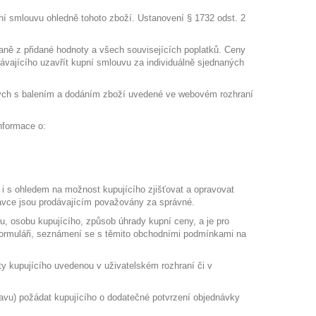
ní smlouvu ohledně tohoto zboží. Ustanovení § 1732 odst. 2
aně z přidané hodnoty a všech souvisejících poplatků. Ceny
vajícího uzavřít kupní smlouvu za individuálně sjednaných
ných s balením a dodáním zboží uvedené ve webovém rozhraní
nformace o:
 i s ohledem na možnost kupujícího zjišťovat a opravovat
dnávce jsou prodávajícím považovány za správné.
, osobu kupujícího, způsob úhrady kupní ceny, a je pro
ormuláři, seznámení se s těmito obchodními podmínkami na
ty kupujícího uvedenou v uživatelském rozhraní či v
ravu) požádat kupujícího o dodatečné potvrzení objednávky