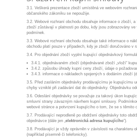
3.1. Veškerá prezentace zboží umístěná ve webovém rozhraní 
občanského zákoníku se nepoužije.
3.2. Webové rozhraní obchodu obsahuje informace o zboží, a 
zboží zůstávají v platnosti po dobu, kdy jsou zobrazovány 
podmínek.
3.3. Webové rozhraní obchodu obsahuje také informace o ná
obchodu platí pouze v případech, kdy je zboží doručováno v 
3.4. Pro objednání zboží vyplní kupující objednávkový formu
3.4.1. objednávaném zboží (objednávané zboží „vloží“ kupu
3.4.2. způsobu úhrady kupní ceny zboží, údaje o požadov
3.4.3. informace o nákladech spojených s dodáním zboží (dá
3.5. Před zasláním objednávky prodávajícímu je kupujícímu um
chyby vzniklé při zadávání dat do objednávky. Objednávku ode
3.6. Odeslání objednávky se považuje za takový úkon kupujíc
smluvní strany závazným návrhem kupní smlouvy. Podmínkou 
webové stránce a potvrzení kupujícího o tom, že se s těmit
3.7. Prodávající neprodleně po obdržení objednávky toto obdrž
objednávce (dále jen „
elektronická adresa kupujícího
“).
3.8. Prodávající je vždy oprávněn v závislosti na charakteru
(například písemně či telefonicky).