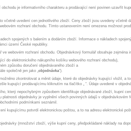
obchodu je informativního charakteru a prodávající není povinen uzavřít kup
to včetně uvedení cen jednotlivého zboží. Ceny zboží jsou uvedeny včetně d
ve webovém rozhraní obchodu. Tímto ustanovením není omezena možnost prodá
kladech spojených s balením a dodáním zboží. Informace o nákladech spoje
rámci území České republiky.
lář ve webovém rozhraní obchodu. Objednávkový formulář obsahuje zejména i
jící do elektronického nákupního košíku webového rozhraní obchodu),
aném způsobu doručení objednávaného zboží a
le společně jen jako „
objednávka
“).
ožněno zkontrolovat a měnit údaje, které do objednávky kupující vložil, a to
šle kupující prodávajícímu kliknutím na tlačítko „ “. Údaje uvedené v obje
ího, který nepochybným způsobem identifikuje objednávané zboží, kupní cenu
platnosti objednávky je vyplnění všech povinných údajů v objednávkovém f
o obchodními podmínkami seznámil.
ení kupujícímu potvrdí elektronickou poštou, a to na adresu elektronické poš
 objednávky (množství zboží, výše kupní ceny, předpokládané náklady na dop