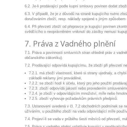
6.2. Je-li prodávající podle kupní smlouvy povinen dodat zbož
6.3. V případě, že je z důvodů na straně kupujícího nutno z
doručováním zboží, resp. náklady spojené s jiným způsobem 
6.4. Při převzetí zboží od přepravce je kupující povinen zkon
svědčícího o neoprávněném vniknutí do zásilky nemusí kupujíc
7. Práva z Vadného plnění
7.1. Práva a povinnosti smluvních stran ohledně práv z vadn
občanského zákoníku).
7.2. Prodávající odpovídá kupujícímu, že zboží při převzetí 
7.2.1. má zboží vlastnosti, které si strany ujednaly, a chy
základě reklamy jimi prováděné,
7.2.2. se zboží hodí k účelu, který pro jeho použití prodáv
7.2.3. zboží odpovídá jakostí nebo provedením smluvenému
7.2.4. je zboží v odpovídajícím množství, míře nebo hmotn
7.2.5. zboží vyhovuje požadavkům právních předpisů.
7.3. Ustanovení uvedená v čl. 7.2 obchodních podmínek se ne
užíváním, u použitého zboží na vadu odpovídající míře používá
7.4. Projeví-li se vada v průběhu šesti měsíců od převzetí, má 
7.5. Práva z vadného plnění uplatňuje kupující u prodávajícíh