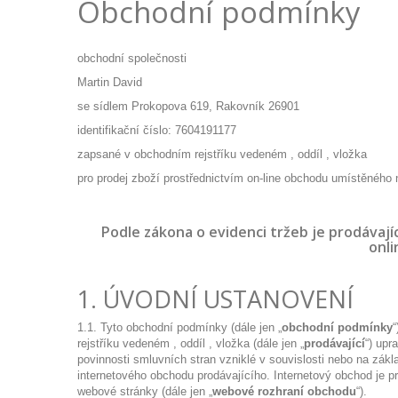
Obchodní podmínky
obchodní společnosti
Martin David
se sídlem Prokopova 619, Rakovník 26901
identifikační číslo: 7604191177
zapsané v obchodním rejstříku vedeném , oddíl , vložka
pro prodej zboží prostřednictvím on-line obchodu umístěného 
Podle zákona o evidenci tržeb je prodávají
onli
1. ÚVODNÍ USTANOVENÍ
1.1. Tyto obchodní podmínky (dále jen „
obchodní podmínky
“
rejstříku vedeném , oddíl , vložka (dále jen „
prodávající
“) upr
povinnosti smluvních stran vzniklé v souvislosti nebo na zákl
internetového obchodu prodávajícího. Internetový obchod je p
webové stránky (dále jen „
webové rozhraní obchodu
“).