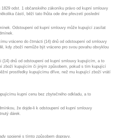
ím § 1829 odst. 1 občanského zákoníku právo od kupní smlouvy
ěkolika částí, běží tato lhůta ode dne převzetí poslední
dmínek. Odstoupení od kupní smlouvy může kupující zasílat
odmínek.
címu vráceno do čtrnácti (14) dnů od odstoupení od smlouvy
padě, kdy zboží nemůže být vráceno pro svou povahu obvyklou
ti (14) dnů od odstoupení od kupní smlouvy kupujícím, a to
cení zboží kupujícím či jiným způsobem, pokud s tím kupující
něžní prostředky kupujícímu dříve, než mu kupující zboží vrátí
kupujícímu kupní cenu bez zbytečného odkladu, a to
dmínkou, že dojde-li k odstoupení od kupní smlouvy
tnutý dárek.
klady spojené s tímto způsobem dopravy.