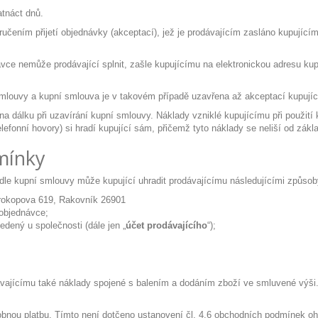
tnáct dnů.
čením přijetí objednávky (akceptací), jež je prodávajícím zasláno kupujícím
ávce nemůže prodávající splnit, zašle kupujícímu na elektronickou adresu 
ouvy a kupní smlouva je v takovém případě uzavřena až akceptací kupujícíh
na dálku při uzavírání kupní smlouvy. Náklady vzniklé kupujícímu při použití
lefonní hovory) si hradí kupující sám, přičemž tyto náklady se neliší od zákl
mínky
dle kupní smlouvy může kupující uhradit prodávajícímu následujícími způsob
 Prokopova 619, Rakovník 26901
 objednávce;
edený u společnosti (dále jen „
účet prodávajícího
“);
dávajícímu také náklady spojené s balením a dodáním zboží ve smluvené výši.
dobnou platbu. Tímto není dotčeno ustanovení čl. 4.6 obchodních podmínek oh