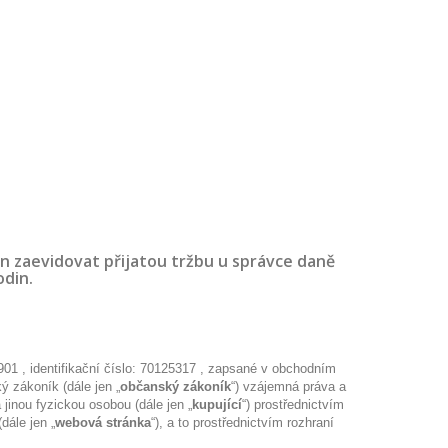
en zaevidovat přijatou tržbu u správce daně
odin.
901 , identifikační číslo: 70125317 , zapsané v obchodním
ý zákoník (dále jen „
občanský zákoník
“) vzájemná práva a
 jinou fyzickou osobou (dále jen „
kupující
“) prostřednictvím
dále jen „
webová stránka
“), a to prostřednictvím rozhraní