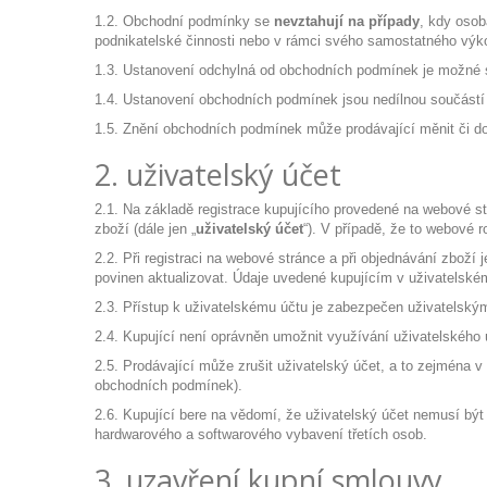
1.2. Obchodní podmínky se
nevztahují na případy
, kdy osob
podnikatelské činnosti nebo v rámci svého samostatného výk
1.3. Ustanovení odchylná od obchodních podmínek je možné 
1.4. Ustanovení obchodních podmínek jsou nedílnou součást
1.5. Znění obchodních podmínek může prodávající měnit či d
2. uživatelský účet
2.1. Na základě registrace kupujícího provedené na webové s
zboží (dále jen „
uživatelský účet
“). V případě, že to webové
2.2. Při registraci na webové stránce a při objednávání zboží
povinen aktualizovat. Údaje uvedené kupujícím v uživatelské
2.3. Přístup k uživatelskému účtu je zabezpečen uživatelský
2.4. Kupující není oprávněn umožnit využívání uživatelského
2.5. Prodávající může zrušit uživatelský účet, a to zejména v
obchodních podmínek).
2.6. Kupující bere na vědomí, že uživatelský účet nemusí bý
hardwarového a softwarového vybavení třetích osob.
3. uzavření kupní smlouvy