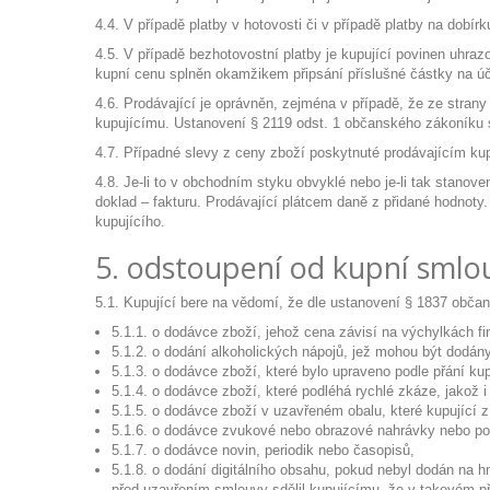
4.4. V případě platby v hotovosti či v případě platby na dobír
4.5. V případě bezhotovostní platby je kupující povinen uhra
kupní cenu splněn okamžikem připsání příslušné částky na úč
4.6. Prodávající je oprávněn, zejména v případě, že ze stran
kupujícímu. Ustanovení § 2119 odst. 1 občanského zákoníku 
4.7. Případné slevy z ceny zboží poskytnuté prodávajícím k
4.8. Je-li to v obchodním styku obvyklé nebo je-li tak stan
doklad – fakturu. Prodávající plátcem daně z přidané hodnoty.
kupujícího.
5. odstoupení od kupní smlo
5.1. Kupující bere na vědomí, že dle ustanovení § 1837 obča
5.1.1. o dodávce zboží, jehož cena závisí na výchylkách f
5.1.2. o dodání alkoholických nápojů, jež mohou být dodány 
5.1.3. o dodávce zboží, které bylo upraveno podle přání ku
5.1.4. o dodávce zboží, které podléhá rychlé zkáze, jakož 
5.1.5. o dodávce zboží v uzavřeném obalu, které kupující z
5.1.6. o dodávce zvukové nebo obrazové nahrávky nebo poč
5.1.7. o dodávce novin, periodik nebo časopisů,
5.1.8. o dodání digitálního obsahu, pokud nebyl dodán na 
před uzavřením smlouvy sdělil kupujícímu, že v takovém p