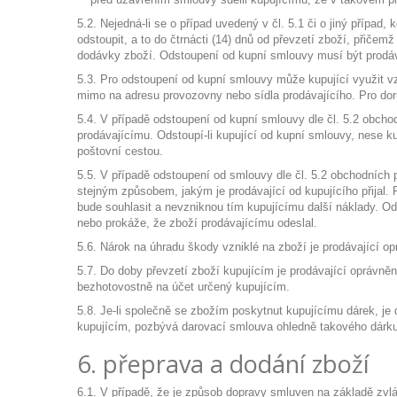
5.2. Nejedná-li se o případ uvedený v čl. 5.1 či o jiný příp
odstoupit, a to do čtrnácti (14) dnů od převzetí zboží, přiče
dodávky zboží. Odstoupení od kupní smlouvy musí být prodáv
5.3. Pro odstoupení od kupní smlouvy může kupující využit v
mimo na adresu provozovny nebo sídla prodávajícího. Pro dor
5.4. V případě odstoupení od kupní smlouvy dle čl. 5.2 obch
prodávajícímu. Odstoupí-li kupující od kupní smlouvy, nese 
poštovní cestou.
5.5. V případě odstoupení od smlouvy dle čl. 5.2 obchodních p
stejným způsobem, jakým je prodávající od kupujícího přijal. 
bude souhlasit a nevzniknou tím kupujícímu další náklady. Odst
nebo prokáže, že zboží prodávajícímu odeslal.
5.6. Nárok na úhradu škody vzniklé na zboží je prodávající op
5.7. Do doby převzetí zboží kupujícím je prodávající oprávně
bezhotovostně na účet určený kupujícím.
5.8. Je-li společně se zbožím poskytnut kupujícímu dárek, j
kupujícím, pozbývá darovací smlouva ohledně takového dárku ú
6. přeprava a dodání zboží
6.1. V případě, že je způsob dopravy smluven na základě zvl