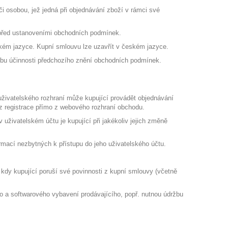
i osobou, jež jedná při objednávání zboží v rámci své
 před ustanoveními obchodních podmínek.
kém jazyce. Kupní smlouvu lze uzavřít v českém jazyce.
obu účinnosti předchozího znění obchodních podmínek.
uživatelského rozhraní může kupující provádět objednávání
z registrace přímo z webového rozhraní obchodu.
 uživatelském účtu je kupující při jakékoliv jejich změně
mací nezbytných k přístupu do jeho uživatelského účtu.
, kdy kupující poruší své povinnosti z kupní smlouvy (včetně
o a softwarového vybavení prodávajícího, popř. nutnou údržbu