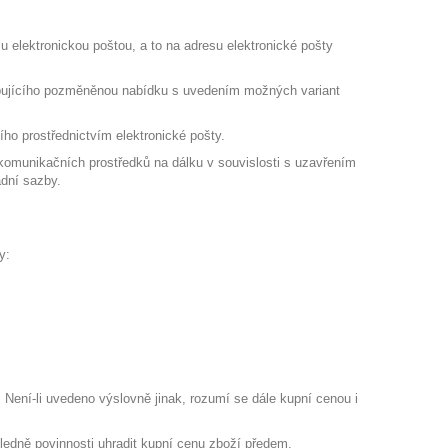
u elektronickou poštou, a to na adresu elektronické pošty
kupujícího pozměněnou nabídku s uvedením možných variant
o prostřednictvím elektronické pošty.
 komunikačních prostředků na dálku v souvislosti s uzavřením
adní sazby.
y:
 Není-li uvedeno výslovně jinak, rozumí se dále kupní cenou i
ledně povinnosti uhradit kupní cenu zboží předem.