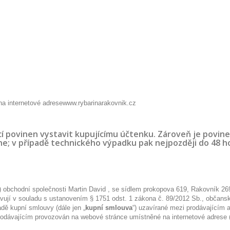
na internetové adrese
www.rybarinarakovnik.cz
cí povinen vystavit kupujícímu účtenku. Zároveň je povin
ne; v případě technického výpadku pak nejpozději do 48 h
) obchodní společnosti Martin David , se sídlem prokopova 619, Rakovník 26
avují v souladu s ustanovením § 1751 odst. 1 zákona č. 89/2012 Sb., občansk
adě kupní smlouvy (dále jen „
kupní smlouva
“) uzavírané mezi prodávajícím a
rodávajícím provozován na webové stránce umístněné na internetové adrese (