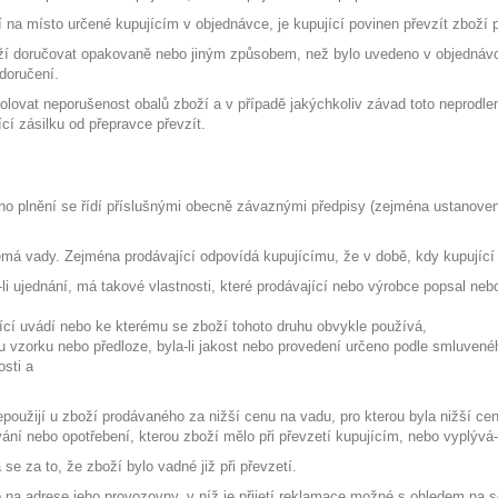
í na místo určené kupujícím v objednávce, je kupující povinen převzít zboží p
boží doručovat opakovaně nebo jiným způsobem, než bylo uvedeno v objednávc
doručení.
trolovat neporušenost obalů zboží a v případě jakýchkoliv závad toto neprodl
í zásilku od přepravce převzít.
ého plnění se řídí příslušnými obecně závaznými předpisy (zejména ustanove
nemá vady. Zejména prodávající odpovídá kupujícímu, že v době, kdy kupující 
bí-li ujednání, má takové vlastnosti, které prodávající nebo výrobce popsal n
ající uvádí nebo ke kterému se zboží tohoto druhu obvykle používá,
 vzorku nebo předloze, byla-li jakost nebo provedení určeno podle smluvené
osti a
použijí u zboží prodávaného za nižší cenu na vadu, pro kterou byla nižší c
ní nebo opotřebení, kterou zboží mělo při převzetí kupujícím, nebo vyplývá-l
se za to, že zboží bylo vadné již při převzetí.
o na adrese jeho provozovny, v níž je přijetí reklamace možné s ohledem na 