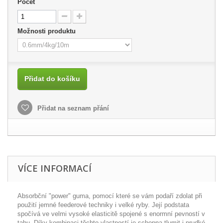
Počet
Možnosti produktu
Přidat do košíku
Přidat na seznam přání
VÍCE INFORMACÍ
Absorbční "power" guma, pomocí které se vám podaří zdolat při
použití jemné feederové techniky i velké ryby. Její podstata
spočívá ve velmi vysoké elasticitě spojené s enormní pevností v
tahu. Díky kombinaci těchto vlastností je schopna tlumit i prudké