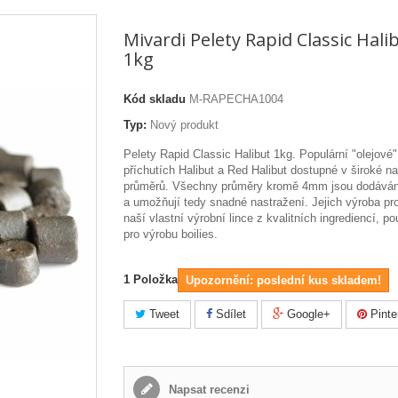
Mivardi Pelety Rapid Classic Hali
1kg
Kód skladu
M-RAPECHA1004
Typ:
Nový produkt
Pelety Rapid Classic Halibut 1kg. Populární "olejové"
příchutích Halibut a Red Halibut dostupné v široké n
průměrů. Všechny průměry kromě 4mm jsou dodáván
a umožňují tedy snadné nastražení. Jejich výroba pr
naší vlastní výrobní lince z kvalitních ingrediencí, p
pro výrobu boilies.
1
Položka
Upozornění: poslední kus skladem!
Tweet
Sdílet
Google+
Pinte
Napsat recenzi