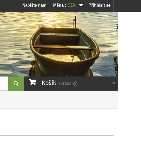
Napište nám
Měna :
CZK
Přihlásit se
Košík
(prázdný)