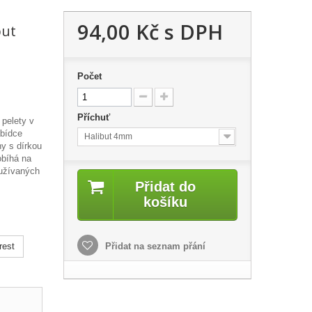
94,00 Kč
s DPH
but
Počet
Příchuť
 pelety v
abídce
Halibut 4mm
y s dírkou
obíhá na
oužívaných
Přidat do
košíku
rest
Přidat na seznam přání