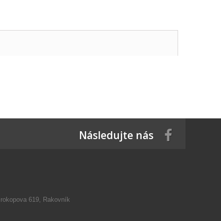
Následujte nás
Prokopova 619, Rakovník