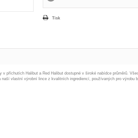
Tisk
lety v příchutích Halibut a Red Halibut dostupné v široké nabídce průměrů. 
naší vlastní výrobní lince z kvalitních ingrediencí, používaných pro výrobu bo