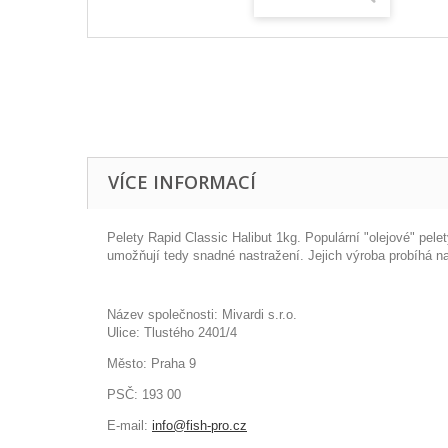
VÍCE INFORMACÍ
Pelety Rapid Classic Halibut 1kg. Populární "olejové" pe
umožňují tedy snadné nastražení. Jejich výroba probíhá na 
Název společnosti: Mivardi s.r.o.
Ulice: Tlustého 2401/4
Město: Praha 9
PSČ: 193 00
E-mail:
info@fish-pro.cz