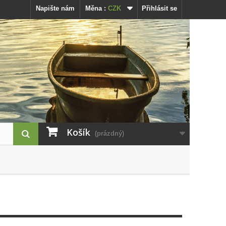
Napište nám
Měna :
CZK
Přihlásit se
Košík
(prázdný)