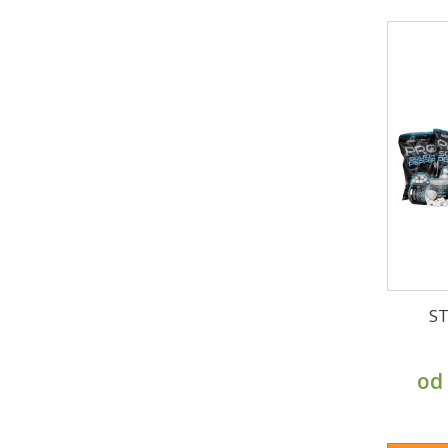
ST
od