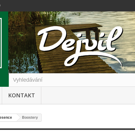
0
KONTAKT
 esence
Boostery