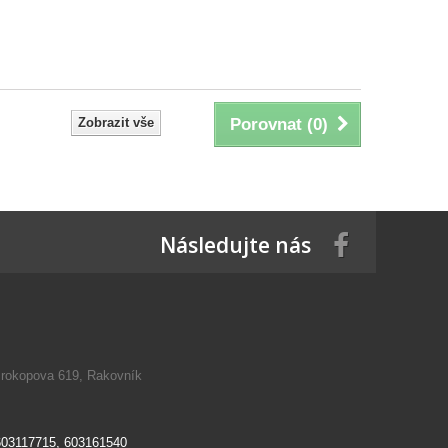
Zobrazit vše
Porovnat (
0
)
Následujte nás
Prokopova 619, Rakovník
603117715, 603161540