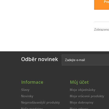
Pro
Zobrazeno
Odběr novinek
Informace
Můj účet
Slevy
Moje objednávky
Novinky
Moje vrácené produkty
Nejprodávanější produkty
Moje dobropisy
Naše prodejny
Moje adresy