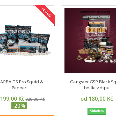
SLEVA!
ARBAITS Pro Squid &
Gangster GSP Black S
Pepper
boilie v dipu
 199,00 Kč
od 180,00 Kč
329,00 Kč
-20%
Skladem