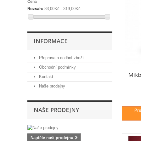
Cena
Sensas
(3)
Rozsah:
83,00Kč - 319,00Kč
Sportcarp
(1)
Starbaits
(4)
TB Baits
(8)
INFORMACE
Přeprava a dodání zboží
Obchodní podmínky
Mikb
Kontakt
Naše prodejny
NAŠE PRODEJNY
Pro
Najděte naši prodejnu