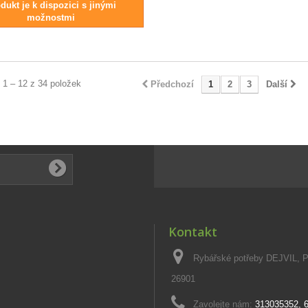
dukt je k dispozici s jinými
možnostmi
 1 – 12 z 34 položek
Předchozí
1
2
3
Další
Kontakt
Rybářské potřeby DEJVIL, 
26901
Zavolejte nám:
313035352, 