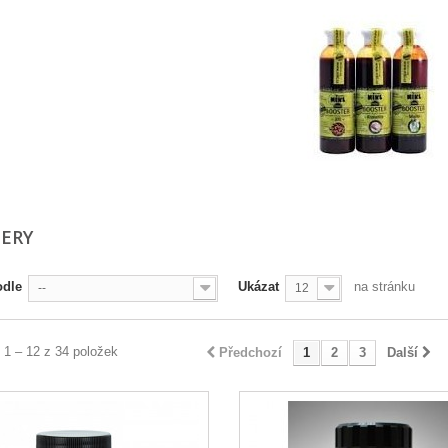
TERY
odle
Ukázat
na stránku
--
12
 1 – 12 z 34 položek
Předchozí
1
2
3
Další