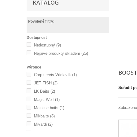
KATALOG
Povolené filtry:
Dostupnost
Nedostupný
(9)
Nejprve produkty skladem
(25)
Výrobce
BOOS
Carp servis Václavík
(1)
JET FISH
(2)
Seřadit p
LK Baits
(2)
Magic Wolf
(1)
Zobrazeno
Mainline baits
(1)
Mikbaits
(8)
Mivardi
(2)
Nikl
(1)