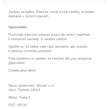
Zarážky na boilies. Klasické, rovné a tuhé zarážky na boilies
dostupné v různých barvách.
Upozornění!
Používejte koncové vybavení pouze dle určení, například
k nastražení návnady, či nandání zátěže!
Ujistěte se, že žádné malé části neztratíte, aby nedošlo
k ohrožení životního prostředí!
Před rybařením se ujistěte, že všechny díly jsou bezpečně
připevněné!
Chraňte před dětmi!
Název společnosti: Mivardi s.r.o.
Ulice: Tlustého 2401/4
Město: Praha 9
PSČ: 193 00