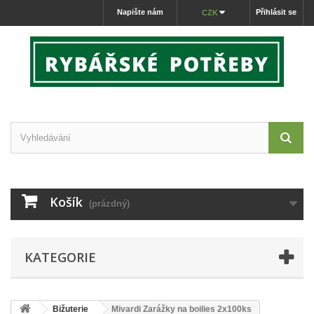
Napište nám
Přihlásit se
CZK
Košík
(prázdný)
KATEGORIE
Bižuterie
Mivardi Zarážky na boilies 2x100ks