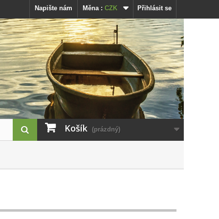
Napište nám
Měna :
CZK
Přihlásit se
Košík
(prázdný)