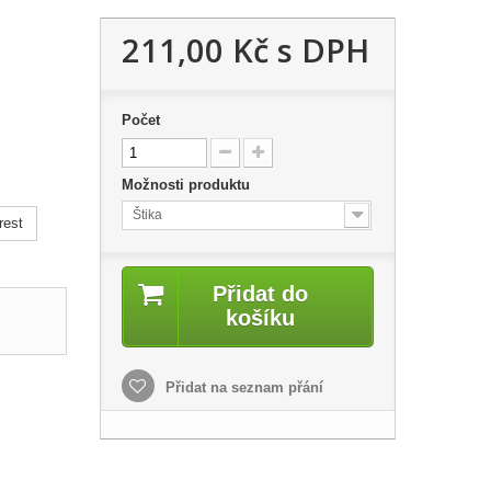
211,00 Kč
s DPH
Počet
Možnosti produktu
Štika
rest
Přidat do
košíku
Přidat na seznam přání