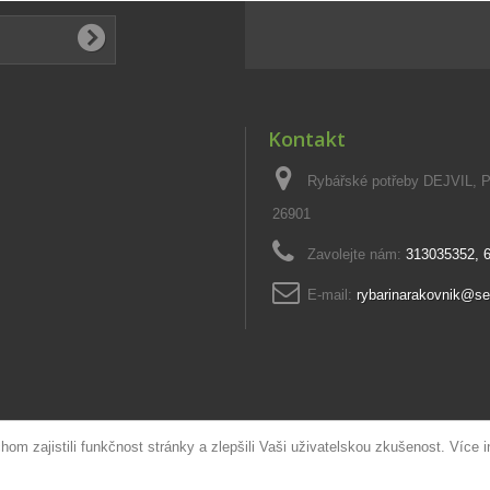
Kontakt
Rybářské potřeby DEJVIL, 
26901
Zavolejte nám:
313035352, 
E-mail:
rybarinarakovnik@s
m zajistili funkčnost stránky a zlepšili Vaši uživatelskou zkušenost. Více 