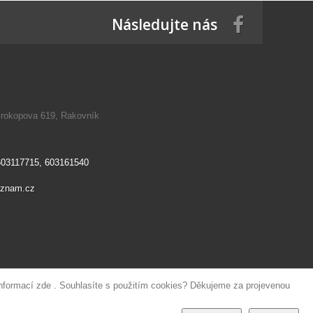
Následujte nás
Prokopova 619, Rakovník
603117715, 603161540
eznam.cz
informací
zde
. Souhlasíte s použitím cookies? Děkujeme za projevenou