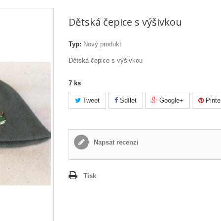
Dětská čepice s výšivkou
Typ:
Nový produkt
Dětská čepice s výšivkou
7
ks
Tweet
Sdílet
Google+
Pinte
Napsat recenzi
Tisk