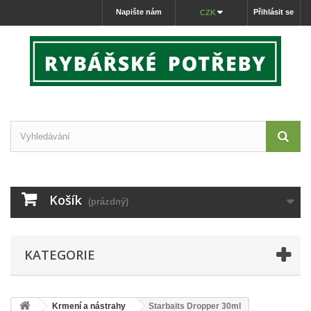
Napište nám
Přihlásit se
CZK
Košík
(prázdný)
KATEGORIE
Krmení a nástrahy
Starbaits Dropper 30ml