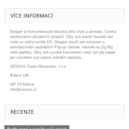
VÍCE INFORMACÍ
Dropper je koncentrovaná tekutina plná chuti a aromatu. Vzniká
destilováním přírodních výtažků. Díky své menší hustotě než
voda se velice rychle šíří. Dropper slouží pro ochucení a
aromatizování neutrálních Pop-up nástrah, nástrah na Zig Rig
nebo partiklu. Díky své vysoké koncentraci stačí jen pár kapek
pro vytvoření své vlastní unikátní nástrahy.
SENSAS Česko-Slovensko, s.r.o.
Babice 145
687 03 Babice
info@sensas.cz
RECENZE