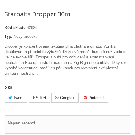
Starbaits Dropper 30ml
Kód skladu
42926
Typ:
Nový produkt
Dropper je koncentrovaná tekutina plná chuti a aromatu. Vzniká
destilováním přírodních výtažků. Díky své menší hustotě než voda se
velice rychle šíří. Dropper slouží pro ochucení a aromatizování
neutrálních Pop-up nástrah, nástrah na Zig Rig nebo partiklu. Díky své
vysoké koncentraci stačí jen pár kapek pro vytvoření své vlastní
unikátní nástrahy. .
5
ks
Tweet
Sdílet
Google+
Pinterest
Napsat recenzi