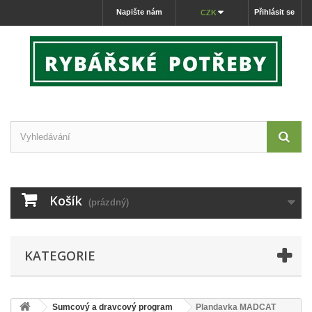
Napište nám
Přihlásit se
CZK
Košík
(prázdný)
KATEGORIE
Sumcový a dravcový program
Plandavka MADCAT