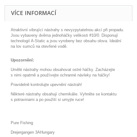
VÍCE INFORMACÍ
Atraktivní vibrující nástrahy s nevyzpytatelnou akcí při propadu.
Jsou vybaveny dvěma jednoháčky velikosti #10/0. Disponují
technologií A-Static a jsou vyrobeny bez obsahu olova. Ideální
na lov sumců na otevřené vodě.
Upozornění:
Umělé nástrahy mohou obsahovat ostré háčky. Zacházejte
s nimi opatrně a používejte ochranné návleky na háčky!
Pravidelně kontrolujte upevnění nástrah!
Některé nástrahy obsahují chemikálie. Vyhněte se kontaktu
s potravinami a po použití si umyjte ruce!
Pure Fishing
Drejergangen 3AHungary