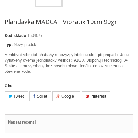
Plandavka MADCAT Vibratix 10cm 90gr
Kód skladu
1604077
Typ:
Nový produkt
Atraktivní vibrující nástrahy s nevyzpytatelnou akcí při propadu. Jsou
vybaveny dvěma jednoháčky velikosti #10/0. Disponují technologií A-
Static a jsou vyrobeny bez obsahu olova. Ideální na lov sumců na
otevřené vodě.
2
ks
Tweet
Sdílet
Google+
Pinterest
Napsat recenzi