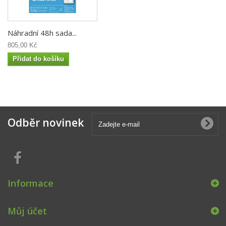
Náhradní 48h sada...
805,00 Kč
Přidat do košíku
Odběr novinek
Informace
Můj účet