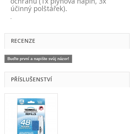
ochranu (1x plynová náplň, 3x
účinný polštářek).
.
RECENZE
Buďte první a napište svůj názor!
PŘÍSLUŠENSTVÍ