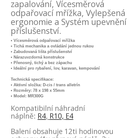
zapalování, Vícesměrová
odpařovací mřížka, Vylepšená
ergonomie a Systém upevnění
příslušenství.
• Vícesměrová odpařovací mřížka
• Tichá mechanika a ovládání jednou rukou
• Zabudovaná lišta příslušenství
• Nárazuvzdorná konstrukce
• Přenosný, tichý a bez zápachu
• Ideální pro rybaření, lov, karavan, kempování
Technická specifikace:
• Aktivní složka: D-cis / trans alletrín
• Rozměry: 78 x 198 x 55mm
• Model: MR300G
Kompatibilní náhradní
náplně:
R4
,
R10,
E4
Balení obsahuje 12ti hodinovou