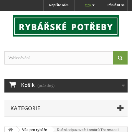
Napište nám
Přihlásit se
CZK
Košík
(prázdný)
KATEGORIE
Vše pro rybáře
Ruční odpuzovač komárů Thermacell